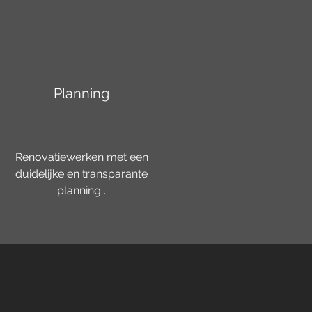
Planning
Renovatiewerken met een
duidelijke en transparante
planning .