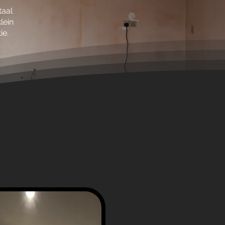
taal
klein
ie.