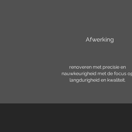
Afwerking
renoveren met precisie en
nauwkeurigheid met de focus o
langdurigheid en kwaliteit.