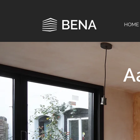
BENA
HOME
A