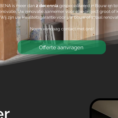
BENA is meer dan
2 decennia
gespecialiseerd in Bouw en to
enovatie. Uw renovatie aannemer voor elke project groot of 
Wij zijn uw kwaliteitsgarantie voor uw bouw of totaal renovat
Neem vandaag contact met ons!
Offerte aanvragen
r