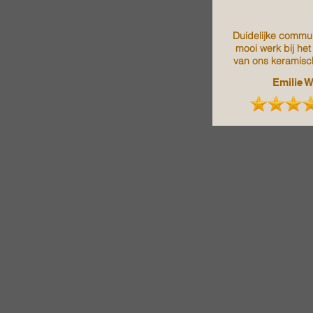
Duidelijke commun
mooi werk bij het
van ons keramisc
Emilie 