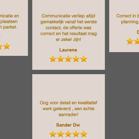
icatie en
Communicatie verliep altijd
Correct in b
 plaatsen
gemakkelijk vanaf het eerste
planning
h parket.
contact, de offerte was
correct en het resultaat mag
W
er zeker zijn!
Laurens
Oog voor detail en kwalitatief
werk geleverd , een echte
aanrader!
Sander Dw