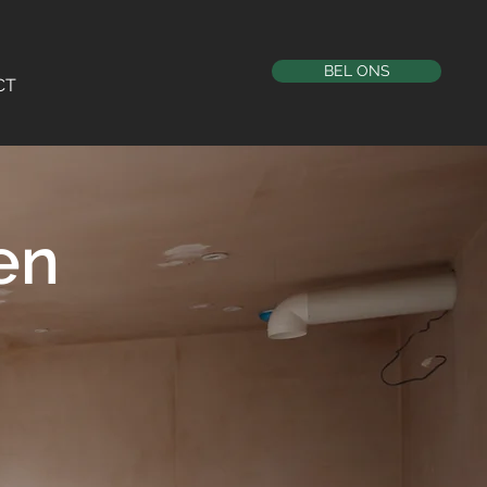
BEL ONS
CT
en