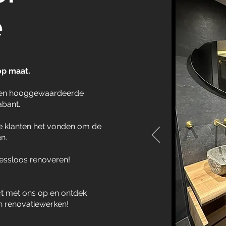
e
op maat.
 een hooggewaardeerde
abant.
ze klanten het vonden om de
n.
tressloos renoveren!
t met ons op en ontdek
n renovatiewerken!