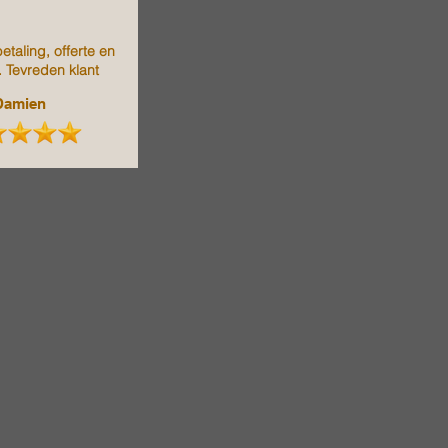
etaling, offerte en
. Tevreden klant
Damien