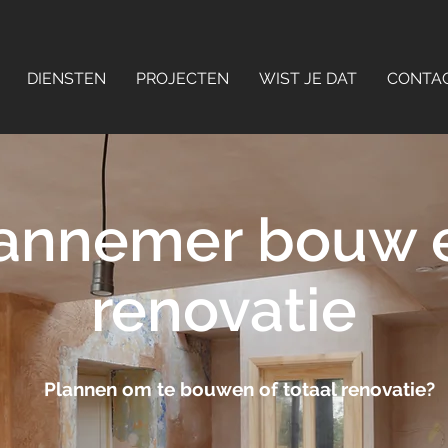
DIENSTEN
PROJECTEN
WIST JE DAT
CONTA
annemer bouw 
renovatie
Plannen om te bouwen of totaal renovatie?