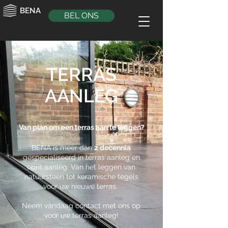
BENA
BEL ONS
TERRAS
AANLEG
Van plan om een terras aan te leggen?
BENA is meer dan
2 decennia
gespecialiseerd in terras aanleg en
oprit aanleg. Van het leggen van
natuursteen tot keramische tegels
voor uw nieuwe terras.
Neem vandaag contact met ons op
voor uw terras aanleg!