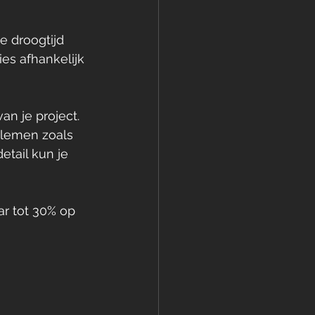
e droogtijd 
es afhankelijk 
an je project. 
blemen zoals 
tail kun je 
r tot 30% op 