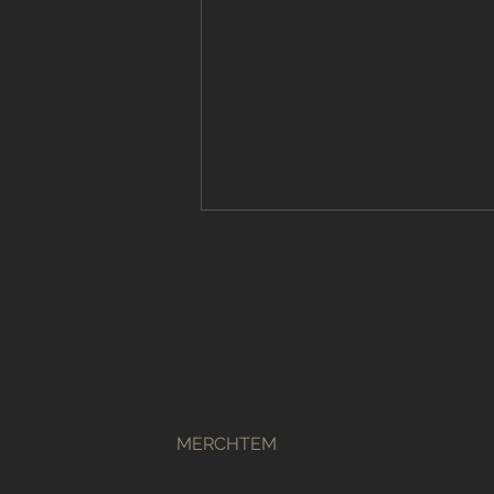
Volledige
MERCHTEM
badkamerrenovatie: Uw
complete gids