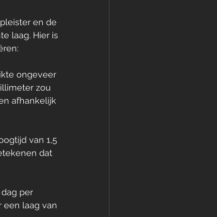
pleister en de 
laag. Hier is 
ëren:
dikte ongeveer 
llimeter zou 
en afhankelijk 
ogtijd van 1,5 
betekenen dat 
 dag per 
r een laag van 