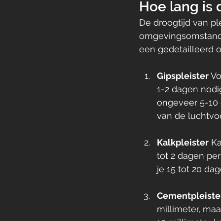
Hoe lang is 
De droogtijd van pl
omgevingsomstandig
een gedetailleerd o
Gipspleister
 V
1-2 dagen nodig
ongeveer 5-10 d
van de luchtvoc
Kalkpleister
 K
tot 2 dagen per
je 15 tot 20 da
Cementpleiste
millimeter, maa