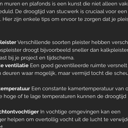
an muren en plafonds is een kunst die niet alleen v
eduld. De droogtijd van stucwerk is cruciaal voor ee
. Hier zijn enkele tips om ervoor te zorgen dat je plei
pleister
 Verschillende soorten pleister hebben versch
pspleister droogt bijvoorbeeld sneller dan kalkpleister
st bij je project en tijdschema.
e ventilatie
 Een goed geventileerde ruimte versnelt 
deuren waar mogelijk, maar vermijd tocht die scheu
 temperatuur
 Een constante kamertemperatuur van 
 Te hoge of te lage temperaturen kunnen de droogtijd 
chtontvochtiger
 In vochtige omgevingen kan een 
er helpen om overtollig vocht uit de lucht te verwijd
t.