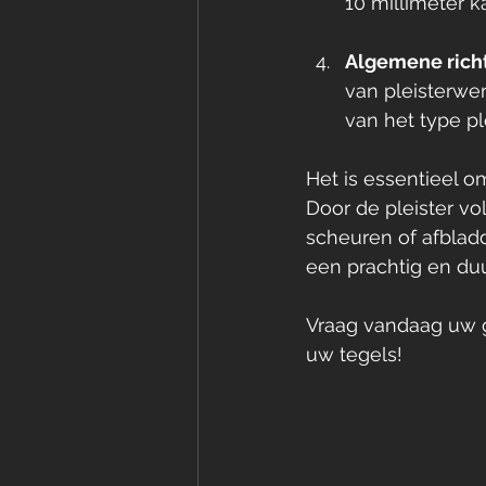
10 millimeter k
Algemene richt
van pleisterwer
van het type p
Het is essentieel o
Door de pleister v
scheuren of afbladd
een prachtig en duu
Vraag vandaag uw gr
uw tegels!