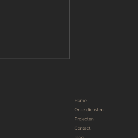
ne Aanslag
ijderen: Tips voor een
on en Veilig Terras
zijn de beste methoden om
e aanslag van je terras te
Home
 Groene aanslag op
rras is een veelvoorkomend
Onze diensten
eem,...
Projecten
Contact
blog