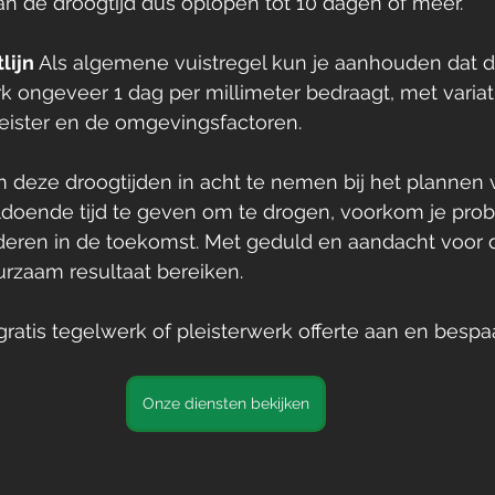
an de droogtijd dus oplopen tot 10 dagen of meer.
lijn
 Als algemene vuistregel kun je aanhouden dat d
k ongeveer 1 dag per millimeter bedraagt, met variati
leister en de omgevingsfactoren.
m deze droogtijden in acht te nemen bij het plannen v
oldoende tijd te geven om te drogen, voorkom je pro
eren in de toekomst. Met geduld en aandacht voor de
rzaam resultaat bereiken. 
atis tegelwerk of pleisterwerk offerte aan en bespaa
Onze diensten bekijken