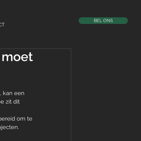
BEL ONS
CT
e moet
s, kan een 
zit dit 
bereid om te 
ojecten.