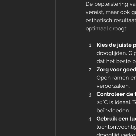
De bepleistering v
vereist, maar ook g
esthetisch resultaat
optimaal droogt:
Kies de juiste 
droogtijden. Gi
dat het beste pa
Zorg voor goed
Open ramen en 
veroorzaken.
Controleer de
20°C is ideaal.
beïnvloeden.
Gebruik een lu
luchtontvochtig
droogtijd verkor