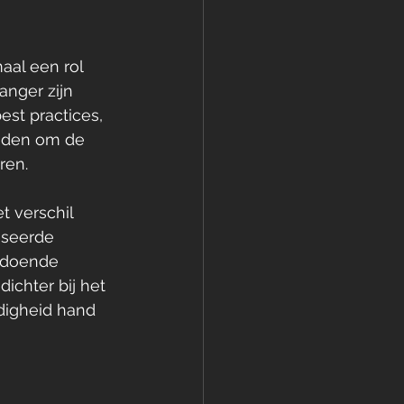
aal een rol 
anger zijn 
st practices, 
heden om de 
ren.
t verschil 
iseerde 
oldoende 
ichter bij het 
jdigheid hand 