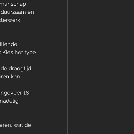
akmanschap 
n duurzaam en 
sterwerk 
illende 
. Kies het type 
de droogtijd. 
ren kan 
ongeveer 18-
nadelig 
eren, wat de 