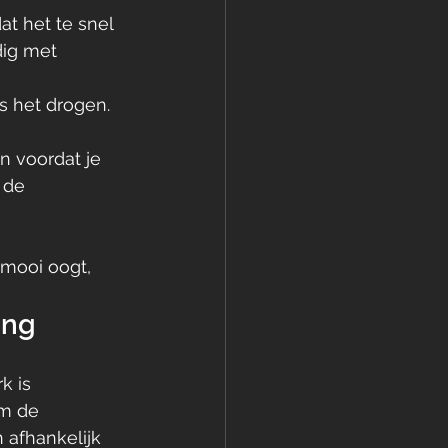
at het te snel 
ig met 
s het drogen. 
n voordat je 
 de 
 mooi oogt, 
ing
k is 
om de 
 afhankelijk 