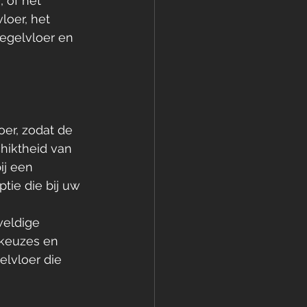
 of het  
oer, het 
tegelvloer en 
er, zodat de 
hiktheid van 
ij een 
tie die bij uw 
eldige 
 keuzes en 
lvloer die 