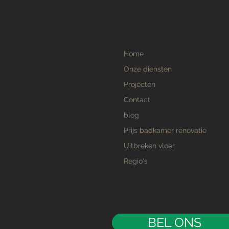
ne Aanslag
ijderen: Tips voor een
on en Veilig Terras
zijn de beste methoden om
e aanslag van je terras te
Home
 Groene aanslag op
rras is een veelvoorkomend
Onze diensten
eem,...
Projecten
Contact
blog
Prijs badkamer renovatie
Uitbreken vloer
Regio's
BEL ONS