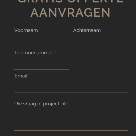
Groe
Verw
AANVRAGEN
Scho
Wat 
groen
Voornaam
Achternaam
verwijderen?
je te
probl
Tijd om badkamer voegen
Telefoonnummer
te vernieuwen: badkamer
voegen onderhoud
Email
Uw vraag of project info