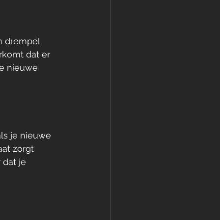
n drempel 
rkomt dat er 
je nieuwe 
als je nieuwe 
at zorgt 
dat je 