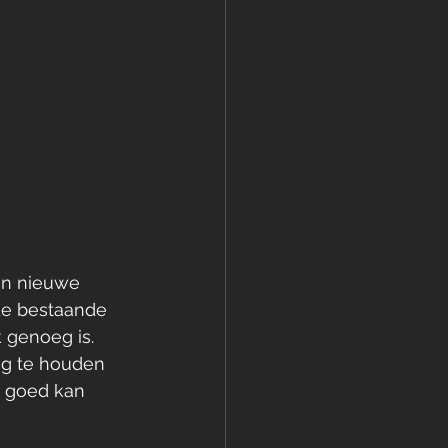
en nieuwe 
 de bestaande 
k genoeg is.
ng te houden 
s goed kan 