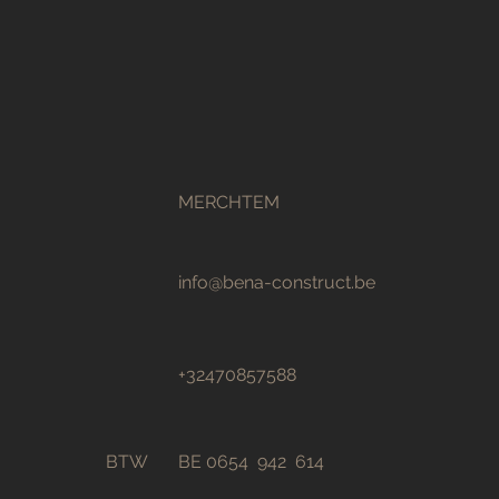
Volledige
MERCHTEM
badkamerrenovatie: Uw
complete gids
info@bena-construct.be
+32470857588
BTW
BE 0654 942 614