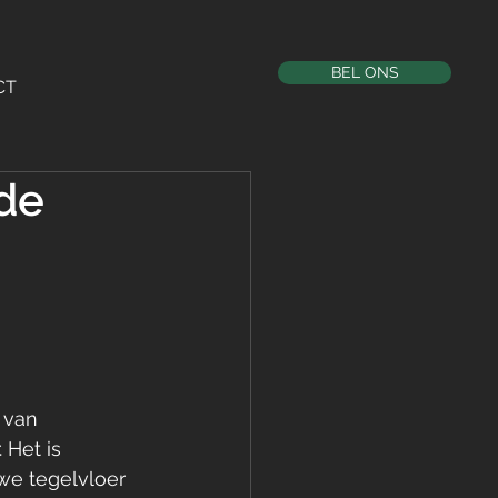
BEL ONS
CT
 de
 van 
 Het is 
we tegelvloer 