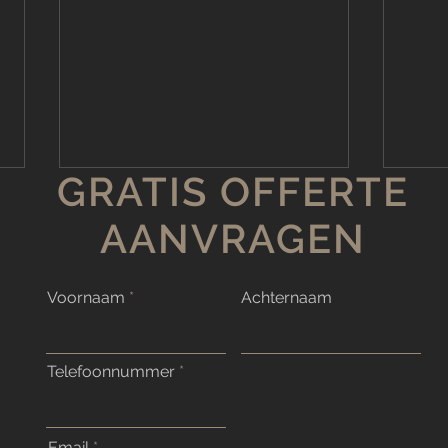
GRATIS OFFERTE
Groe
Verw
AANVRAGEN
Scho
Wat 
groen
Voornaam
Achternaam
verwijderen?
je te
probl
Tijd om badkamer voegen
Telefoonnummer
te vernieuwen: badkamer
voegen onderhoud
Email