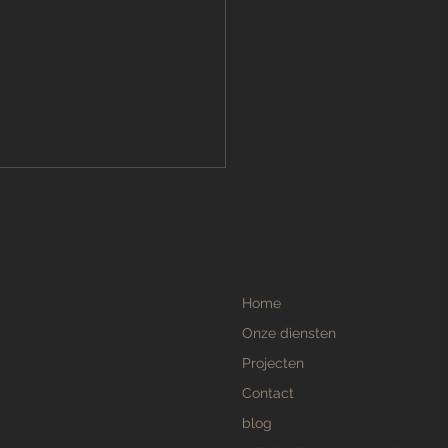
ne Aanslag
ijderen: Tips voor een
on en Veilig Terras
zijn de beste methoden om
e aanslag van je terras te
Home
 Groene aanslag op
rras is een veelvoorkomend
Onze diensten
eem,...
Projecten
Contact
blog