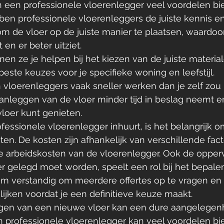
n een professionele vloerenlegger veel voordelen bi
ben professionele vloerenleggers de juiste kennis en
m de vloer op de juiste manier te plaatsen, waardoor
en er beter uitziet. 
n ze je helpen bij het kiezen van de juiste material
ste keuzes voor je specifieke woning en leefstijl. 
n vloerenleggers vaak sneller werken dan je zelf zou
nleggen van de vloer minder tijd in beslag neemt en
loer kunt genieten.
essionele vloerenlegger inhuurt, is het belangrijk o
n. De kosten zijn afhankelijk van verschillende fact
de arbeidskosten van de vloerenlegger. Ook de opper
r gelegd moet worden, speelt een rol bij het bepale
rom verstandig om meerdere offertes op te vragen en
lijken voordat je een definitieve keuze maakt.
gen van een nieuwe vloer kan een dure aangelegenhe
n professionele vloerenlegger kan veel voordelen bi