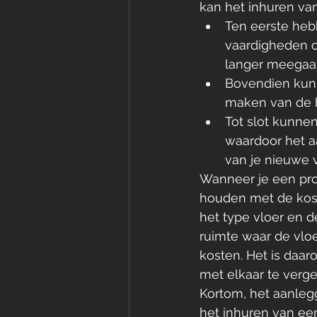
kan het inhuren va
Ten eerste heb
vaardigheden o
langer meegaat 
Bovendien kunne
maken van de be
Tot slot kunne
waardoor het aa
van je nieuwe v
Wanneer je een prof
houden met de koste
het type vloer en 
ruimte waar de vloe
kosten. Het is daa
met elkaar te verge
Kortom, het aanleg
het inhuren van ee