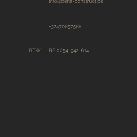
info@bena-construct.be
+32470857588
BTW
BE 0654 942 614