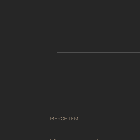
Volledige
MERCHTEM
badkamerrenovatie: Uw
complete gids