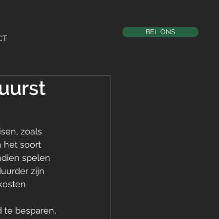
BEL ONS
CT
uurst
sen, zoals 
 het soort 
ndien spelen 
urder zijn 
kosten 
d te besparen, 